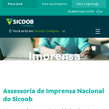
Para você
Para sua Empresa
Para o Agronegócio
Pular para o Conteúdo principal
Acesse sua conta
Você está em:
Sicoob Credipeu
Imprensa
Assessoria de Imprensa Nacional
do Sicoob