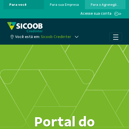
Para você
Para sua Empresa
Para o Agronegócio
Pular para o Conteúdo principal
Acesse sua conta
Você está em:
Sicoob Credinter
Portal do