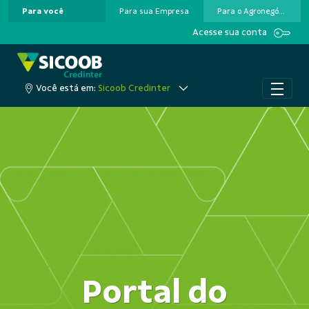
Para você
Para sua Empresa
Para o Agronegócio
Pular para o Conteúdo principal
Acesse sua conta
Você está em:
Sicoob Credinter
Portal do