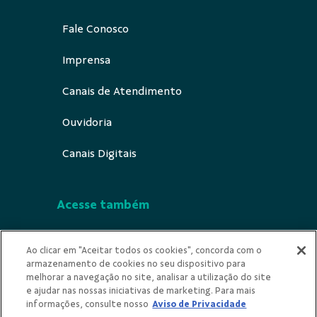
Fale Conosco
Imprensa
Canais de Atendimento
Ouvidoria
Canais Digitais
Acesse também
Segurança
Ao clicar em "Aceitar todos os cookies", concorda com o
armazenamento de cookies no seu dispositivo para
Indícios de Ilícitude
melhorar a navegação no site, analisar a utilização do site
e ajudar nas nossas iniciativas de marketing. Para mais
Privacidade
informações, consulte nosso
Aviso de Privacidade