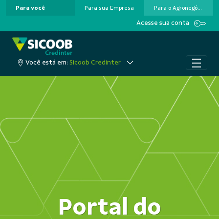
Para você
Para sua Empresa
Para o Agronegócio
Pular para o Conteúdo principal
Acesse sua conta
Você está em:
Sicoob Credinter
Portal do