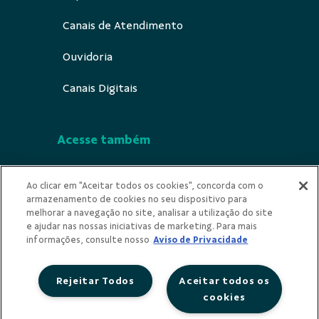
Canais de Atendimento
Ouvidoria
Canais Digitais
Acesse também
Segurança
Ao clicar em "Aceitar todos os cookies", concorda com o
armazenamento de cookies no seu dispositivo para
Indícios de Ilícitude
melhorar a navegação no site, analisar a utilização do site
e ajudar nas nossas iniciativas de marketing. Para mais
Privacidade
informações, consulte nosso
Aviso de Privacidade
Rejeitar Todos
Aceitar todos os
cookies
Redes Sociais