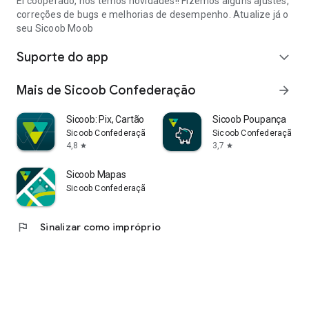
Ei cooperado, nós temos novidades!! Fizemos alguns ajustes,
correções de bugs e melhorias de desempenho. Atualize já o
seu Sicoob Moob
Suporte do app
expand_more
Mais de Sicoob Confederação
arrow_forward
Sicoob: Pix, Cartão e Conta
Sicoob Poupança
Sicoob Confederação
Sicoob Confederação
4,8
3,7
star
star
Sicoob Mapas
Sicoob Confederação
flag
Sinalizar como impróprio