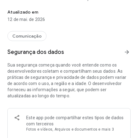
Já pensou ter o universo Sicoob na palma de sua mão?
eventos, assembleias e eleições da sua cooperativa,
confirme sua presença, ative notificações, acesse seus
Atualizado em
convites, visualize e sincronize o calendário com o seu
12 de mai. de 2026
celular.
NEGOCIE: Faça propostas e negocie bens publicados por sua
Comunicação
cooperativa em nossa Comunidade de Negócios, visualize
fotos e informações dos produtos, negocie valores e tire
Segurança dos dados
arrow_forward
suas dúvidas antes de fechar a compra.
Sua segurança começa quando você entende como os
FAÇA PARTE: Acesse rapidamente as informações mais
desenvolvedores coletam e compartilham seus dados. As
importantes sobre a sua cooperativa e os principais canais de
práticas de segurança e privacidade de dados podem variar
contato (endereço, email e telefone).
de acordo com o uso, a região e a idade. O desenvolvedor
forneceu as informações a seguir, que podem ser
PERSONALIZE: Customize seu perfil, edite sua foto, escolha
atualizadas ao longo do tempo.
um apelido, defina interesses para um feed personalizado e
visualize os eventos que estão chegando.
VOTE: Participe das votações sobre os mais diversos
Este app pode compartilhar estes tipos de dados
assuntos que a sua cooperativa criar e, ao final da votação,
com terceiros
veja o resultado ainda no próprio app.
Fotos e vídeos, Arquivos e documentos e mais 3