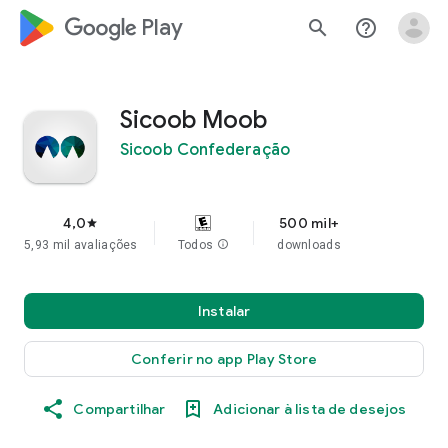
google_logo Play
search
help_outline
Sicoob Moob
Sicoob Confederação
4,0
500 mil+
star
5,93 mil avaliações
Todos
info
downloads
Instalar
Conferir no app Play Store
Compartilhar
Adicionar à lista de desejos