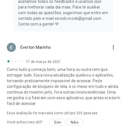
acatamos todos os feedback's e usamos isso
para melhorar cada dia mais. Para te auxiliar
com todas as questões, sugerimos que entre em
contato pelo e-mail sicoob.moob@gmail.com .
Conte com a gente! 💚
more_vert
Everton Marinho
17 de março de 2021
Como tudo q começa bem, uma hora ou outra tem que
estragar tudo. Essa nova atualização quebrou o aplicativo,
tornando praticamente impossivel de acessar. Pede
configuração de bloqueio de tela, e vc mexe em tudo e ainda
continua do mesmo jeito, fora outras inconveniências. Uma
vergonha o q fizeram com esse aplicativo, que antes era bem
facil de acessar
Essa avaliação foi marcada como útil por
203
pessoas
Sim
Não
Você achou isso útil?