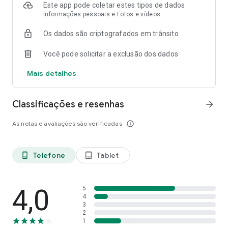
Mobilize-se!
Este app pode coletar estes tipos de dados
Informações pessoais e Fotos e vídeos
Os dados são criptografados em trânsito
Você pode solicitar a exclusão dos dados
Mais detalhes
Classificações e resenhas
arrow_forward
As notas e avaliações são verificadas
info_outline
Telefone
Tablet
phone_android
tablet_android
4,0
5
4
3
2
1