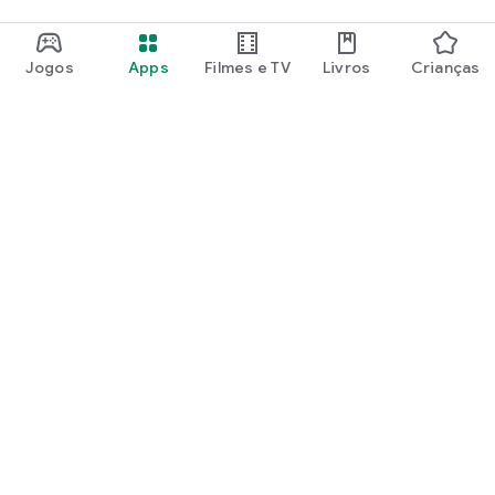
Jogos
Apps
Filmes e TV
Livros
Crianças
Google Play
Play Pass
Pontos do Play Points
Vales-presente
Resgatar
Política de reembolso
Crianças e família