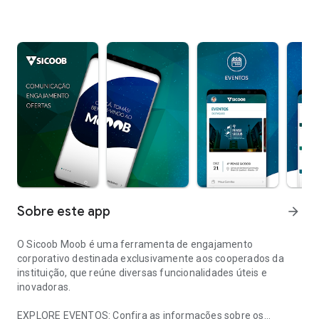
Sobre este app
arrow_forward
O Sicoob Moob é uma ferramenta de engajamento
corporativo destinada exclusivamente aos cooperados da
instituição, que reúne diversas funcionalidades úteis e
inovadoras.
EXPLORE EVENTOS: Confira as informações sobre os