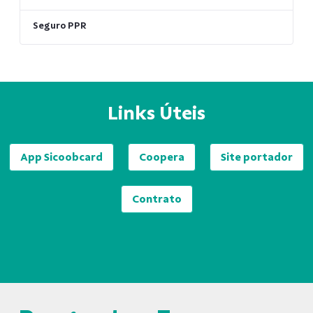
Seguro PPR
Links Úteis
App Sicoobcard
Coopera
Site portador
Contrato