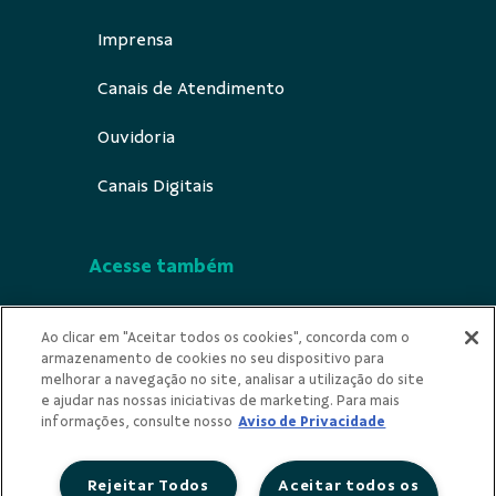
Imprensa
Canais de Atendimento
Ouvidoria
Canais Digitais
Acesse também
Segurança
Ao clicar em "Aceitar todos os cookies", concorda com o
armazenamento de cookies no seu dispositivo para
Indícios de Ilicitude
melhorar a navegação no site, analisar a utilização do site
e ajudar nas nossas iniciativas de marketing. Para mais
Privacidade
informações, consulte nosso
Aviso de Privacidade
Rejeitar Todos
Aceitar todos os