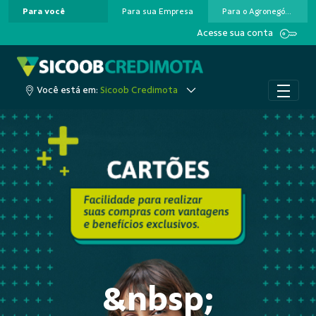
Para você
Para sua Empresa
Para o Agronegócio
Pular para o Conteúdo principal
Acesse sua conta
Você está em:
Sicoob Credimota
&nbsp;