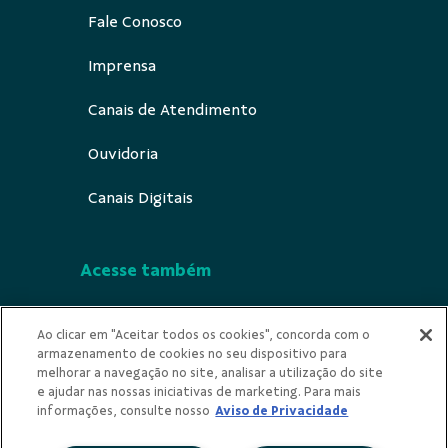
Fale Conosco
Imprensa
Canais de Atendimento
Ouvidoria
Canais Digitais
Acesse também
Segurança
Ao clicar em "Aceitar todos os cookies", concorda com o
armazenamento de cookies no seu dispositivo para
Indícios de Ilicitude
melhorar a navegação no site, analisar a utilização do site
e ajudar nas nossas iniciativas de marketing. Para mais
Privacidade
informações, consulte nosso
Aviso de Privacidade