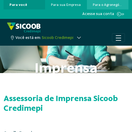
Para você
Para sua Empresa
Para o Agronegócio
Pular para o Conteúdo principal
Acesse sua conta
Você está em:
Sicoob Credimepi
Imprensa
Assessoria de Imprensa Sicoob
Credimepi