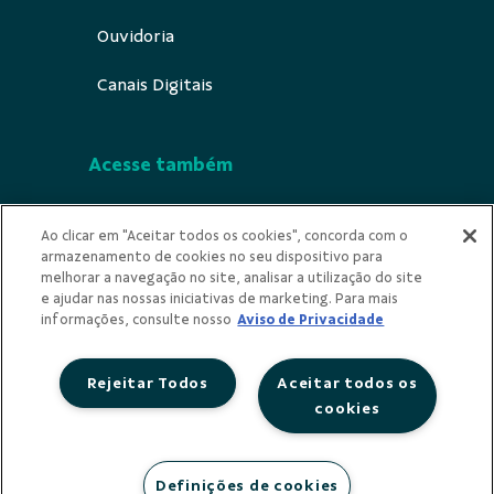
Ouvidoria
Canais Digitais
Acesse também
Segurança
Ao clicar em "Aceitar todos os cookies", concorda com o
armazenamento de cookies no seu dispositivo para
Indícios de Ilicitude
melhorar a navegação no site, analisar a utilização do site
e ajudar nas nossas iniciativas de marketing. Para mais
Privacidade
informações, consulte nosso
Aviso de Privacidade
Rejeitar Todos
Aceitar todos os
cookies
Redes Sociais
Definições de cookies