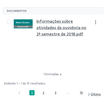
DOCUMENTOS
Informações sobre
atividades da ouvidoria no
2º semestre de 2018.pdf
1 Entradas
Exibindo 1 - 1 de 15 resultados.
1
2
3
...
15
Página
Página
Página
Páginas intermediárias Us
Página