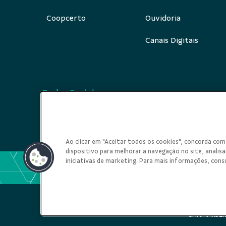
Coopcerto
Ouvidoria
Canais Digitais
Redes Sociais
Ao clicar em "Aceitar todos os cookies", concorda c
dispositivo para melhorar a navegação no site, analisar
iniciativas de marketing. Para mais informações, cons
CNPJ: 01.15