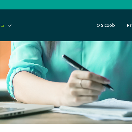
O Sicoob
Pr
ata