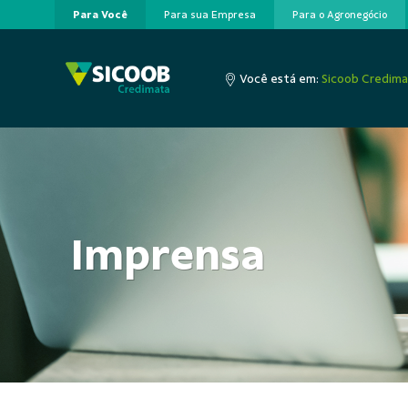
Para Você
Para sua Empresa
Para o Agronegócio
Pular para o Conteúdo principal
Você está em:
Sicoob Credim
Imprensa