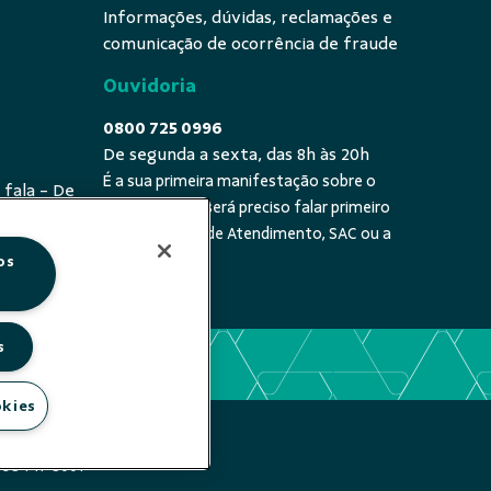
Informações, dúvidas, reclamações e
comunicação de ocorrência de fraude
Ouvidoria
0800 725 0996
De segunda a sexta, das 8h às 20h
É a sua primeira manifestação sobre o
 fala - De
tema? Se sim, será preciso falar primeiro
20h
com a Central de Atendimento, SAC ou a
cooperativa.
os
s
okies
A
 98441-8001