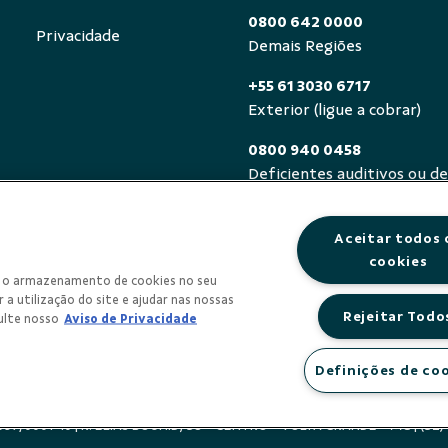
0800 642 0000
Privacidade
Demais Regiões
+55 61 3030 6717
Exterior (ligue a cobrar)
0800 940 0458
Deficientes auditivos ou de
segunda a sexta, das 8h às 
Aceitar todos 
cookies
om o armazenamento de cookies no seu
 a utilização do site e ajudar nas nossas
Rejeitar Todo
ulte nosso
Aviso de Privacidade
Definições de co
COOPERATIVA DE CRÉDITO CREDIMATA - SICOOB CREDIMAT
2.097/0001-10 | R. ELIAS BOUHID, 38 - CENTRO - VOLTA GRANDE - MG |
(32)