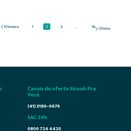
2
1
3
...
16
Página
Página
Página
Páginas intermediárias Usar A
Página
o
Canais de oferta Sicoob Pra
Você
(41) 3180-0676
SAC 24h
0800 724 4420