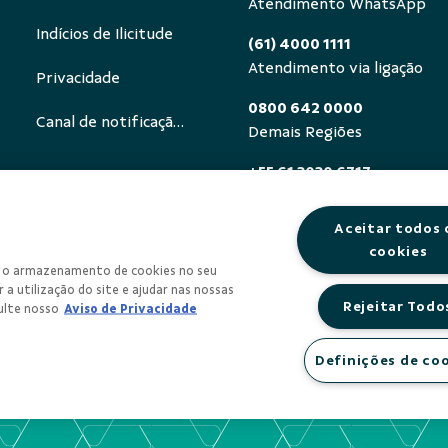
Atendimento WhatsApp
Indícios de Ilicitude
(61) 4000 1111
Atendimento via ligação
Privacidade
0800 642 0000
Canal de notificação ECA Digital
Demais Regiões
+55 61 3030 6717
Exterior (ligue a cobrar)
Aceitar todos 
0800 940 0458
cookies
Deficientes auditivos ou de
om o armazenamento de cookies no seu
segunda a sexta, das 8h às 
 a utilização do site e ajudar nas nossas
Rejeitar Todo
ulte nosso
Aviso de Privacidade
Definições de co