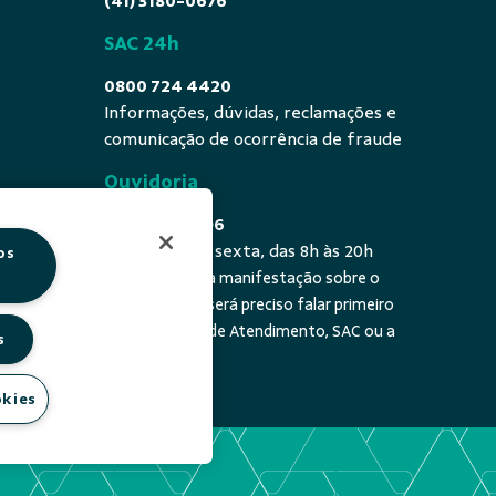
(41) 3180-0676
SAC 24h
0800 724 4420
Informações, dúvidas, reclamações e
comunicação de ocorrência de fraude
Ouvidoria
0800 725 0996
De segunda a sexta, das 8h às 20h
os
É a sua primeira manifestação sobre o
 fala - De
tema? Se sim, será preciso falar primeiro
20h
com a Central de Atendimento, SAC ou a
s
cooperativa.
okies