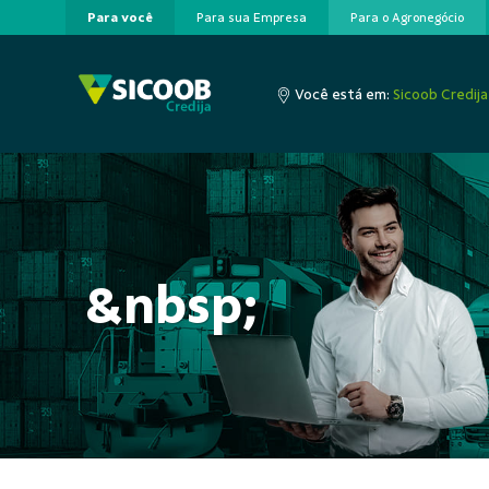
Para você
Para sua Empresa
Para o Agronegócio
Pular para o Conteúdo principal
Você está em:
Sicoob Credija
&nbsp;