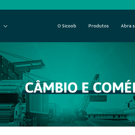
O Sicoob
Produtos
Abra s