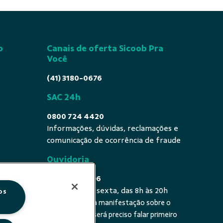
o
Canais de oferta Sicoob Pra
Você
(41) 3180-0676
SAC 24h
0800 724 4420
Informações, dúvidas, reclamações e
comunicação de ocorrência de fraude
Ouvidoria
0800 725 0996
De segunda a sexta, das 8h às 20h
os
É a sua primeira manifestação sobre o
 fala - De
tema? Se sim, será preciso falar primeiro
20h