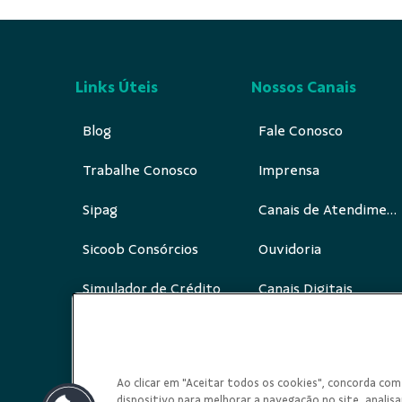
Links Úteis
Nossos Canais
Blog
Fale Conosco
Trabalhe Conosco
Imprensa
Sipag
Canais de Atendimento
Sicoob Consórcios
Ouvidoria
Simulador de Crédito
Canais Digitais
Redes Sociais
Ao clicar em "Aceitar todos os cookies", concorda c
dispositivo para melhorar a navegação no site, analisar