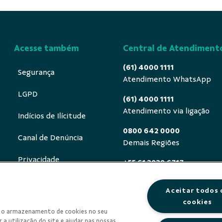
Acesse também
Central de Atendiment
(61) 4000 1111
Segurança
Atendimento WhatsApp
LGPD
(61) 4000 1111
Atendimento via ligação
Indícios de Ilícitude
0800 642 0000
Canal de Denúncia
Demais Regiões
Privacidade
+55 61 3030 6717
Exterior (ligue a cobrar)
Aceitar todos 
0800 940 0458
cookies
Deficientes auditivos ou de
om o armazenamento de cookies no seu
segunda a sexta, das 8h às 
 a utilização do site e ajudar nas nossas