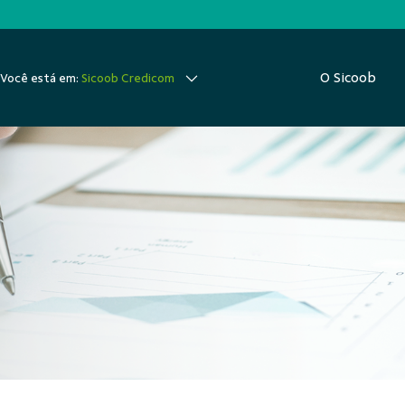
O Sicoob
Você está em:
Sicoob Credicom