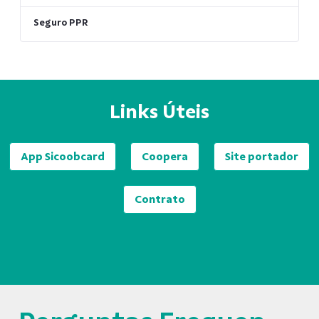
Seguro PPR
Links Úteis
App Sicoobcard
Coopera
Site portador
Contrato