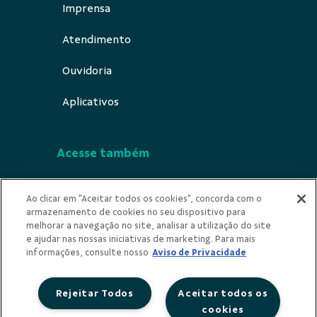
Imprensa
Atendimento
Ouvidoria
Aplicativos
Acesse também
Segurança
Ao clicar em "Aceitar todos os cookies", concorda com o
armazenamento de cookies no seu dispositivo para
Indícios de Ilicitude
melhorar a navegação no site, analisar a utilização do site
e ajudar nas nossas iniciativas de marketing. Para mais
Privacidade
informações, consulte nosso
Aviso de Privacidade
Rejeitar Todos
Aceitar todos os
cookies