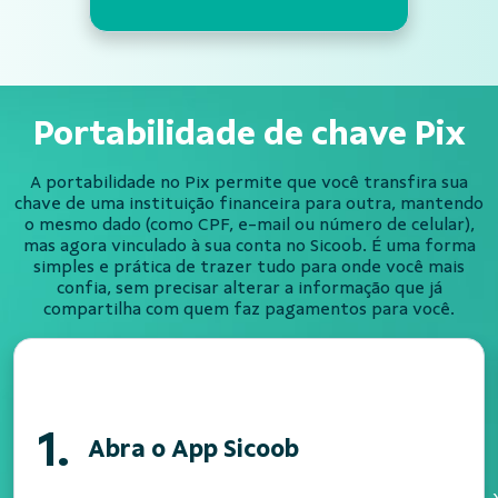
Portabilidade de chave Pix
A portabilidade no Pix permite que você transfira sua
chave de uma instituição financeira para outra, mantendo
o mesmo dado (como CPF, e-mail ou número de celular),
mas agora vinculado à sua conta no Sicoob. É uma forma
simples e prática de trazer tudo para onde você mais
confia, sem precisar alterar a informação que já
compartilha com quem faz pagamentos para você.
1.
Abra o App Sicoob
›