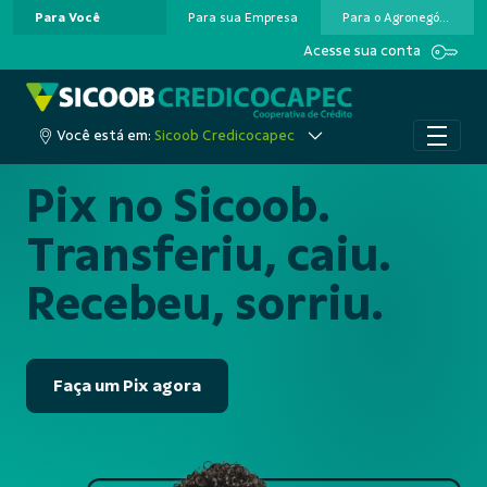
Para Você
Para sua Empresa
Para o Agronegócio
Pular para o Conteúdo principal
Acesse sua conta
Você está em:
Sicoob Credicocapec
Pix no Sicoob.
Transferiu, caiu.
Recebeu, sorriu.
Faça um Pix agora