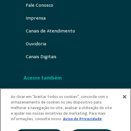
Fale Conosco
Imprensa
Canais de Atendimento
Ouvidoria
Canais Digitais
Acesse também
Segurança
Ao clicar em "Aceitar todos os cookies", concorda com o
armazenamento de cookies no seu dispositivo para
Indícios de Ilicitude
melhorar a navegação no site, analisar a utilização do site
e ajudar nas nossas iniciativas de marketing. Para mais
Privacidade
informações, consulte nosso
Aviso de Privacidade