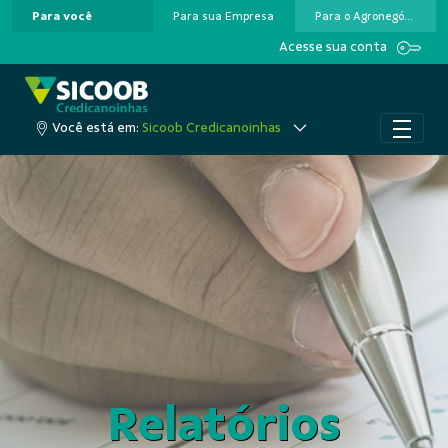
Para você
Para sua Empresa
Para o Agronegócio
Pular para o Conteúdo principal
Acesse sua conta
Você está em:
Sicoob Credicanoinhas
Relatórios