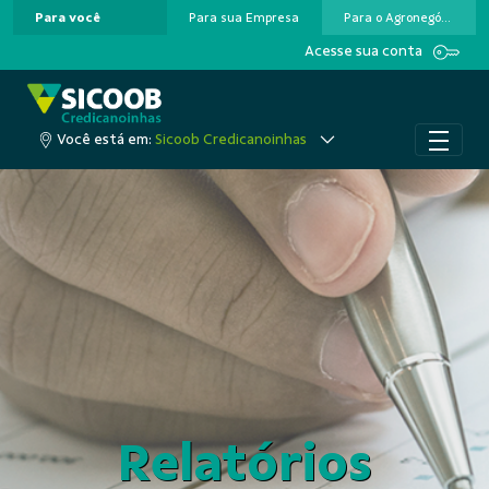
Para você
Para sua Empresa
Para o Agronegócio
Pular para o Conteúdo principal
Acesse sua conta
Você está em:
Sicoob Credicanoinhas
Relatórios