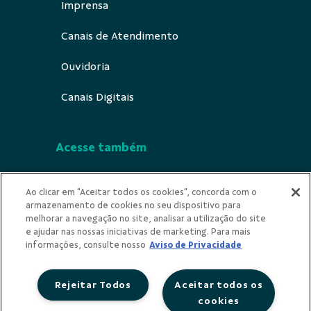
Imprensa
Canais de Atendimento
Ouvidoria
Canais Digitais
Acesse também
Segurança
Ao clicar em "Aceitar todos os cookies", concorda com o
armazenamento de cookies no seu dispositivo para
Indícios de Ilicitude
melhorar a navegação no site, analisar a utilização do site
e ajudar nas nossas iniciativas de marketing. Para mais
Privacidade
informações, consulte nosso
Aviso de Privacidade
Rejeitar Todos
Aceitar todos os
cookies