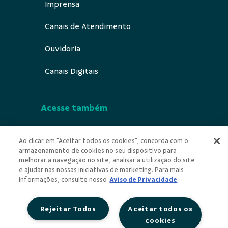
Imprensa
Canais de Atendimento
Ouvidoria
Canais Digitais
Acesse também
Segurança
Ao clicar em "Aceitar todos os cookies", concorda com o
armazenamento de cookies no seu dispositivo para
Indícios de Ilicitude
melhorar a navegação no site, analisar a utilização do site
e ajudar nas nossas iniciativas de marketing. Para mais
Privacidade
informações, consulte nosso
Aviso de Privacidade
Rejeitar Todos
Aceitar todos os
cookies