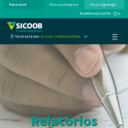
Para você
Para sua Empresa
Para o Agronegócio
Pular para o Conteúdo principal
Acesse sua conta
Você está em:
Sicoob Credicanoinhas
Relatórios