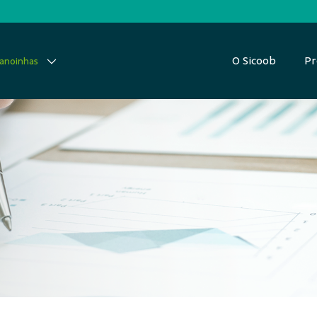
O Sicoob
Pr
canoinhas