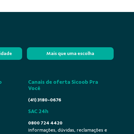
lidade
Mais que uma escolha
o
Canais de oferta Sicoob Pra
Você
(41) 3180-0676
SAC 24h
0800 724 4420
Informações, dúvidas, reclamações e