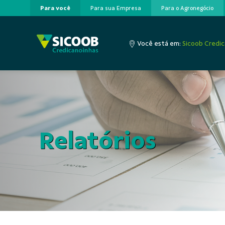
Para você
Para sua Empresa
Para o Agronegócio
Pular para o Conteúdo principal
Você está em:
Sicoob Credi
Relatórios