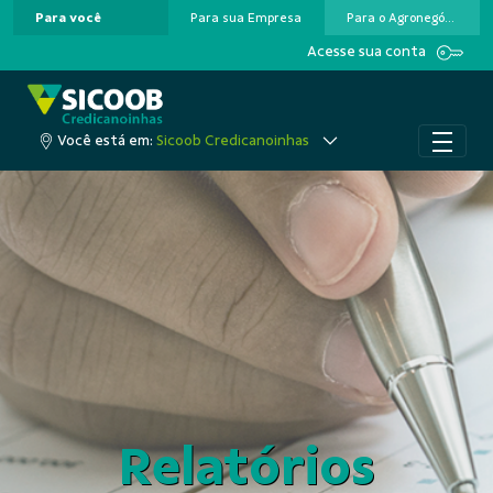
Para você
Para sua Empresa
Para o Agronegócio
Pular para o Conteúdo principal
Acesse sua conta
Você está em:
Sicoob Credicanoinhas
Relatórios