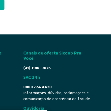
0
o
Canais de oferta Sicoob Pra
Você
(41) 3180-0676
SAC 24h
0800 724 4420
Informações, dúvidas, reclamações e
comunicação de ocorrência de fraude
Ouvidoria