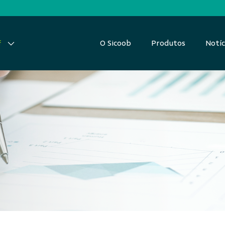
O Sicoob
Produtos
Notíc
f