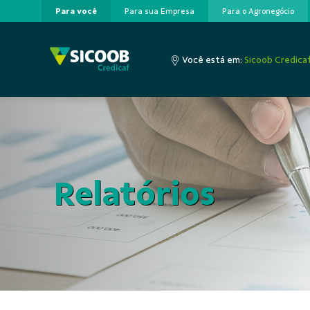
Para você
Para sua Empresa
Para o Agronegócio
Pular para o Conteúdo principal
Você está em:
Sicoob Credica
Relatórios