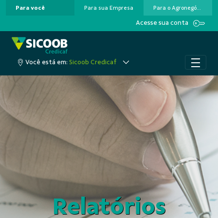
Para você
Para sua Empresa
Para o Agronegócio
Pular para o Conteúdo principal
Acesse sua conta
Você está em:
Sicoob Credicaf
Relatórios