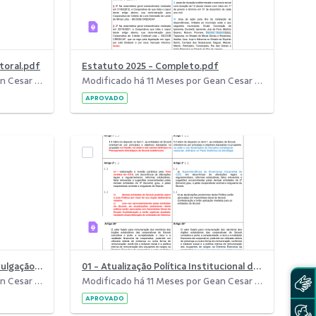
toral.pdf
Estatuto 2025 - Completo.pdf
Modificado há 11 Meses por Gean Cesar da Costa.
Modificado há 11 Meses por Gean Cesar da Costa.
APROVADO
Alterações Estatuto 2025 - Divulgação no Site.pdf
01 - Atualização Política Institucional de Governança.pdf
Modificado há 11 Meses por Gean Cesar da Costa.
Modificado há 11 Meses por Gean Cesar da Costa.
APROVADO