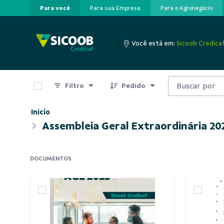
Para você
Para sua Empresa
Para o Agronegócio
Pular para o Conteúdo principal
Você está em:
Sicoob Credica
0 de 11 Itens selecionados
Filtro
Pedido
Início
Assembleia Geral Extraordinária 20
DOCUMENTOS