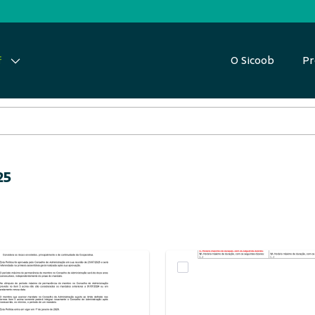
O Sicoob
Pr
f
25