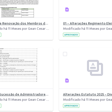
Política de Renovação dos Membros do Conselho de Administração do Sicoob Credicaf.pdf
01 - Alterações Regimento Elei
Modificado há 11 Meses por Gean Cesar da Costa.
APROVADO
Plano de Sucessão de Administradores.pdf
Modificado há 11 Meses por Gean Cesar da Costa.
APROVADO