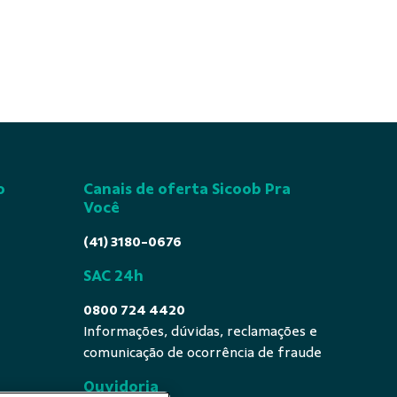
o
Canais de oferta Sicoob Pra
Você
(41) 3180-0676
SAC 24h
0800 724 4420
Informações, dúvidas, reclamações e
comunicação de ocorrência de fraude
Ouvidoria