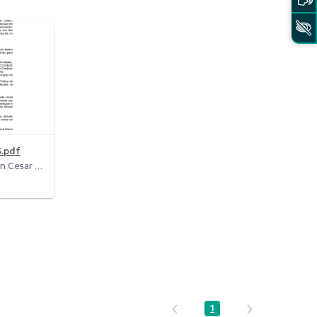
5.pdf
Modificado há 11 Meses por Gean Cesar da Costa.
1
Página