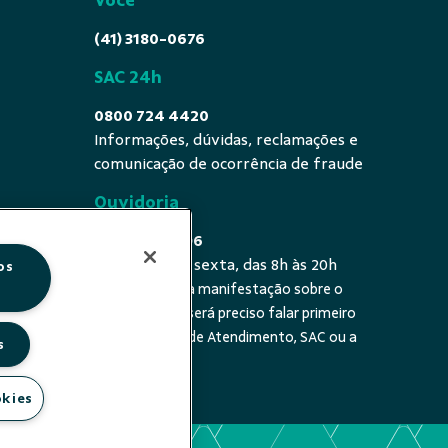
Você
(41) 3180-0676
SAC 24h
0800 724 4420
Informações, dúvidas, reclamações e
comunicação de ocorrência de fraude
Ouvidoria
0800 725 0996
De segunda a sexta, das 8h às 20h
os
É a sua primeira manifestação sobre o
 fala - De
tema? Se sim, será preciso falar primeiro
20h
com a Central de Atendimento, SAC ou a
s
cooperativa.
okies