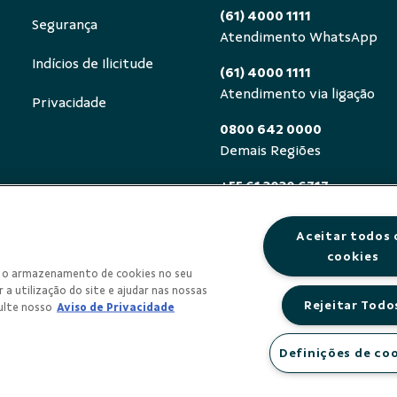
(61) 4000 1111
Segurança
Atendimento WhatsApp
Indícios de Ilicitude
(61) 4000 1111
Atendimento via ligação
Privacidade
0800 642 0000
Demais Regiões
+55 61 3030 6717
Exterior (ligue a cobrar)
Aceitar todos 
0800 940 0458
cookies
Deficientes auditivos ou de
om o armazenamento de cookies no seu
segunda a sexta, das 8h às 
 a utilização do site e ajudar nas nossas
Rejeitar Todo
ulte nosso
Aviso de Privacidade
Definições de co