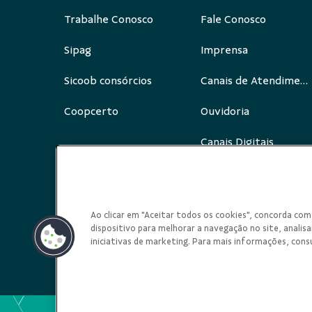
Trabalhe Conosco
Fale Conosco
Sipag
Imprensa
Sicoob consórcios
Canais de Atendimento
Coopcerto
Ouvidoria
Canais Digitais
Redes Sociais
Ao clicar em "Aceitar todos os cookies", concorda c
dispositivo para melhorar a navegação no site, analisar
iniciativas de marketing. Para mais informações, cons