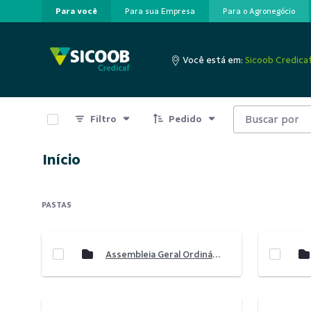
Para você
Para sua Empresa
Para o Agronegócio
Pular para o Conteúdo principal
Você está em:
Sicoob Credica
0 de 8 Itens selecionados
Filtro
Pedido
Início
PASTAS
Assembleia Geral Ordinária 2021