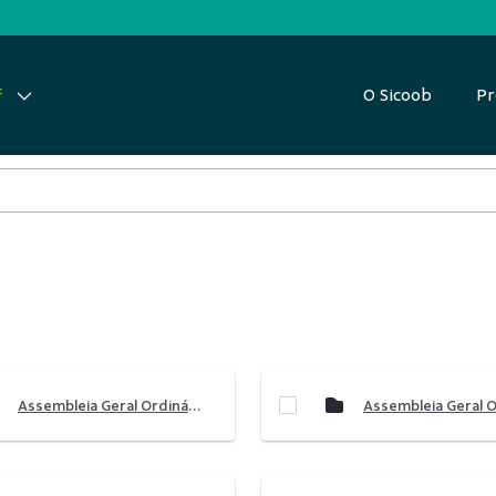
O Sicoob
Pr
f
Assembleia Geral Ordinária 2022