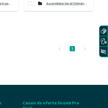
Assembleia Geral Extraordinária 2025
Assembleia Geral Odinária 2026
1
Página
o
Canais de oferta Sicoob Pra