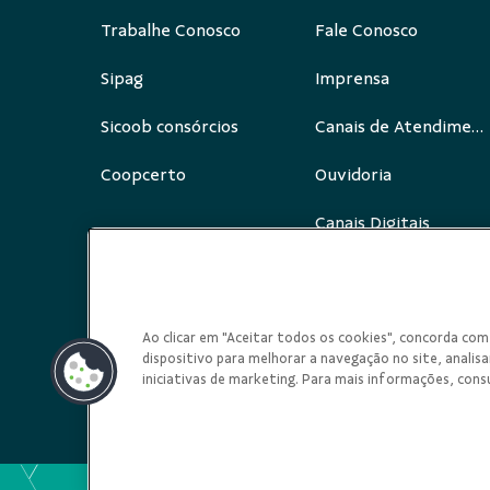
Trabalhe Conosco
Fale Conosco
Sipag
Imprensa
Sicoob consórcios
Canais de Atendimento
Coopcerto
Ouvidoria
Canais Digitais
Redes Sociais
Ao clicar em "Aceitar todos os cookies", concorda c
dispositivo para melhorar a navegação no site, analisar
iniciativas de marketing. Para mais informações, cons