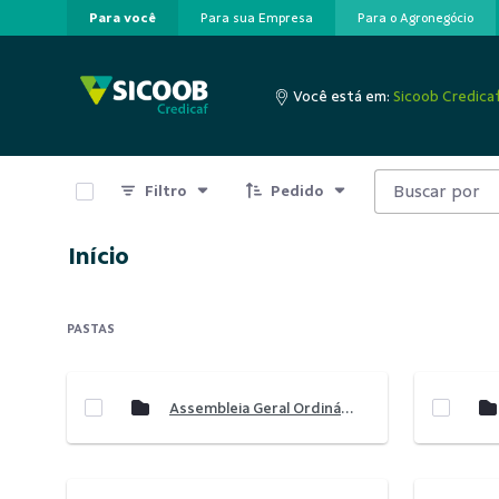
Para você
Para sua Empresa
Para o Agronegócio
Pular para o Conteúdo principal
Você está em:
Sicoob Credica
0 de 8 Itens selecionados
Filtro
Pedido
Início
PASTAS
Assembleia Geral Ordinária 2021