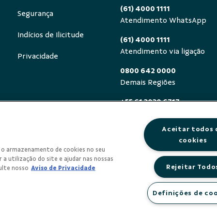
(61) 4000 1111
Segurança
Atendimento WhatsApp
Indícios de Ilicitude
(61) 4000 1111
Atendimento via ligação
Privacidade
0800 642 0000
Demais Regiões
+55 61 3030 6717
Exterior (ligue a cobrar)
Aceitar todos 
0800 940 0458
cookies
Deficientes auditivos ou de
om o armazenamento de cookies no seu
segunda a sexta, das 8h às 
 a utilização do site e ajudar nas nossas
Rejeitar Todo
ulte nosso
Aviso de Privacidade
Definições de co