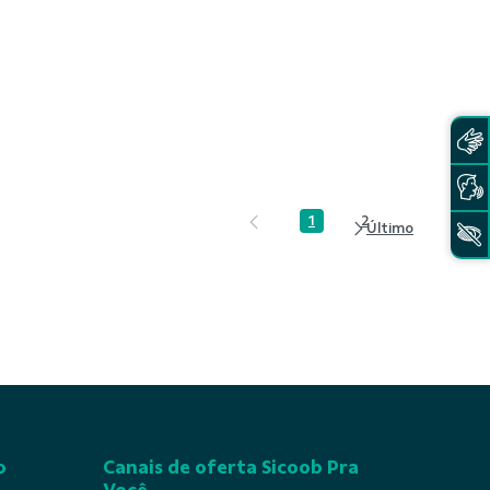
1
2
Página
Página
o
Canais de oferta Sicoob Pra