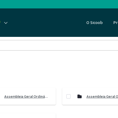
O Sicoob
Pr
f
Assembleia Geral Ordinária 2022