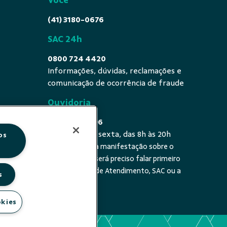
Você
(41) 3180-0676
SAC 24h
0800 724 4420
Informações, dúvidas, reclamações e
comunicação de ocorrência de fraude
Ouvidoria
0800 725 0996
De segunda a sexta, das 8h às 20h
os
É a sua primeira manifestação sobre o
 fala - De
tema? Se sim, será preciso falar primeiro
20h
com a Central de Atendimento, SAC ou a
s
cooperativa.
okies