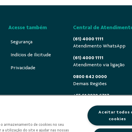
Acesse também
Central de Atendiment
(61) 4000 1111
Segurança
Atendimento WhatsApp
Indícios de Ilicitude
(61) 4000 1111
Atendimento via ligação
Privacidade
0800 642 0000
Demais Regiões
+55 61 3030 6717
Exterior (ligue a cobrar)
Aceitar todos 
0800 940 0458
cookies
Deficientes auditivos ou de
om o armazenamento de cookies no seu
segunda a sexta, das 8h às 
 a utilização do site e ajudar nas nossas