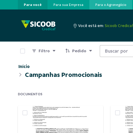
Para você
Para sua Empresa
Para o Agronegócio
Pular para o Conteúdo principal
Você está em:
Sicoob Credica
0 de 2 Itens selecionados
Filtro
Pedido
Início
Campanhas Promocionais
DOCUMENTOS