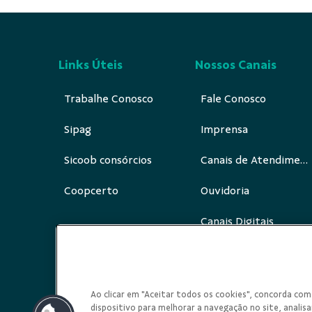
Links Úteis
Nossos Canais
Trabalhe Conosco
Fale Conosco
Sipag
Imprensa
Sicoob consórcios
Canais de Atendimento
Coopcerto
Ouvidoria
Canais Digitais
Redes Sociais
Ao clicar em "Aceitar todos os cookies", concorda c
dispositivo para melhorar a navegação no site, analisar