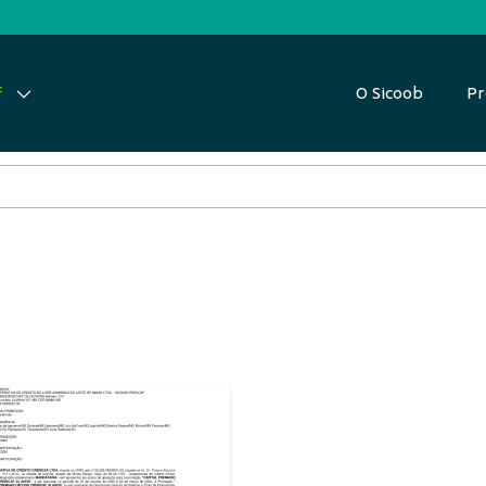
O Sicoob
Pr
f