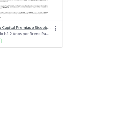
Promoção Capital Premiado Sicoob Credicaf 35 anos - Vale-Brinde.pdf
Modificado há 2 Anos por Breno Ramos De Oliveira.