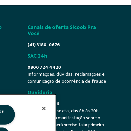
o
Canais de oferta Sicoob Pra
Você
(41) 3180-0676
SAC 24h
0800 724 4420
Informações, dúvidas, reclamações e
comunicação de ocorrência de fraude
Ouvidoria
0800 725 0996
De segunda a sexta, das 8h às 20h
os
É a sua primeira manifestação sobre o
 fala - De
tema? Se sim, será preciso falar primeiro
20h