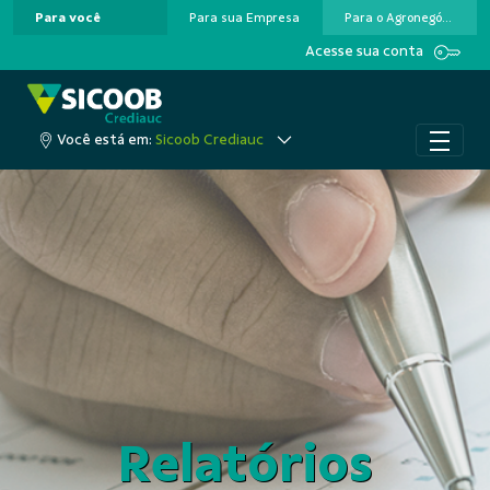
Para você
Para sua Empresa
Para o Agronegócio
Pular para o Conteúdo principal
Acesse sua conta
Você está em:
Sicoob Crediauc
Relatórios