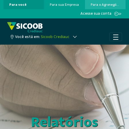
Para você
Para sua Empresa
Para o Agronegócio
Pular para o Conteúdo principal
Acesse sua conta
Você está em:
Sicoob Crediauc
Relatórios