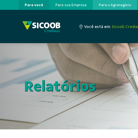
Para você
Para sua Empresa
Para o Agronegócio
Pular para o Conteúdo principal
Você está em:
Sicoob Credi
Relatórios