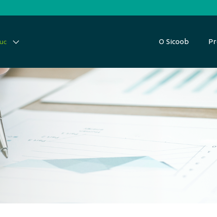
O Sicoob
Pr
auc