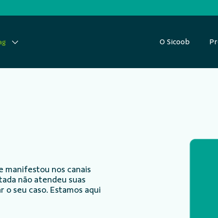
O Sicoob
Pr
ag
e manifestou nos canais
ntada não atendeu suas
r o seu caso. Estamos aqui