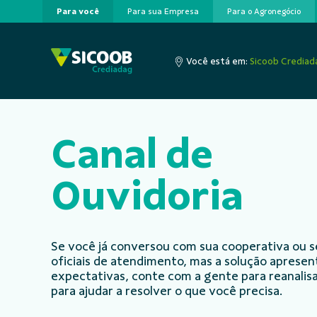
Para você
Para sua Empresa
Para o Agronegócio
Pular para o Conteúdo principal
Você está em:
Sicoob Crediad
Canal de
Ouvidoria
Se você já conversou com sua cooperativa ou s
oficiais de atendimento, mas a solução aprese
expectativas, conte com a gente para reanalisa
para ajudar a resolver o que você precisa.