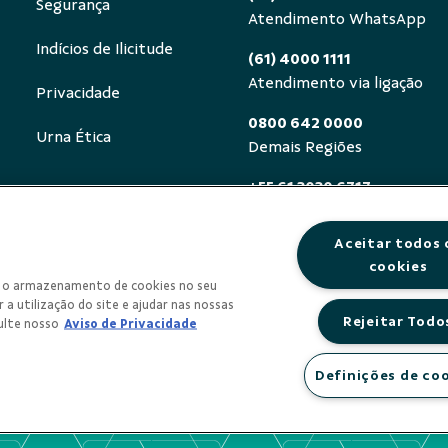
Segurança
Atendimento WhatsApp
Indícios de Ilicitude
(61) 4000 1111
Atendimento via ligação
Privacidade
0800 642 0000
Urna Ética
Demais Regiões
+55 61 3030 6717
Exterior (ligue a cobrar)
Aceitar todos 
0800 940 0458
cookies
Deficientes auditivos ou de
om o armazenamento de cookies no seu
segunda a sexta, das 8h às 
 a utilização do site e ajudar nas nossas
Rejeitar Todo
ulte nosso
Aviso de Privacidade
Definições de co