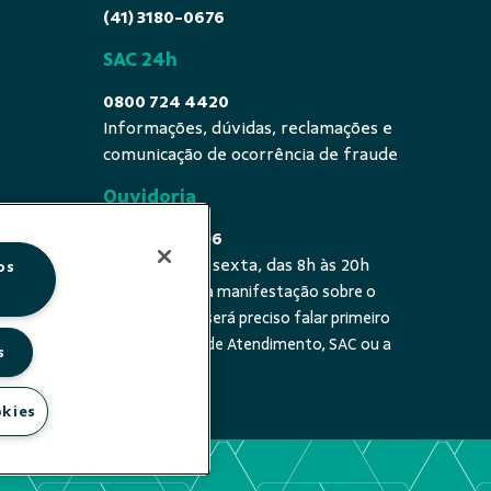
(41) 3180-0676
SAC 24h
0800 724 4420
Informações, dúvidas, reclamações e
comunicação de ocorrência de fraude
Ouvidoria
0800 725 0996
De segunda a sexta, das 8h às 20h
os
É a sua primeira manifestação sobre o
 fala - De
tema? Se sim, será preciso falar primeiro
20h
com a Central de Atendimento, SAC ou a
s
cooperativa.
okies