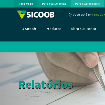
Para você
Para sua Empresa
Para o Agronegócio
Pular para o Conteúdo principal
Você está em:
Sicoob
O Sicoob
Produtos
Abra sua conta
Relatórios