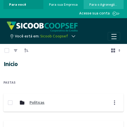
Para você
Para sua Empresa
Para o Agronegócio
Pular para o Conteúdo principal
Acesse sua conta
Você está em:
Sicoob Coopsef
0 de 3 Itens selecionados
Início
PASTAS
Políticas