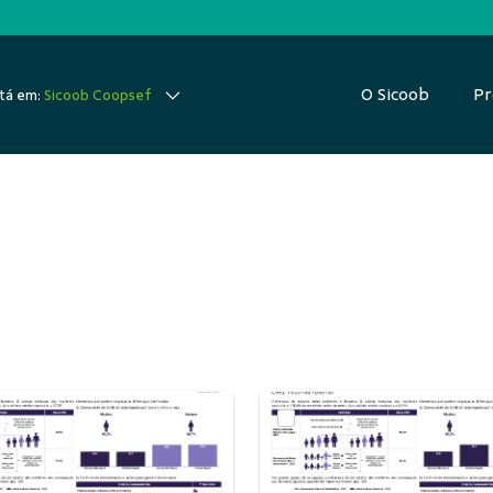
O Sicoob
Pr
tá em:
Sicoob Coopsef