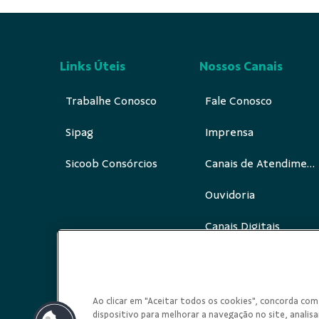
Links Úteis
Nossos Canais
Trabalhe Conosco
Fale Conosco
Sipag
Imprensa
Sicoob Consórcios
Canais de Atendimento
Ouvidoria
Canais Digitais
Redes Sociais
Ao clicar em "Aceitar todos os cookies", concorda c
dispositivo para melhorar a navegação no site, analisar