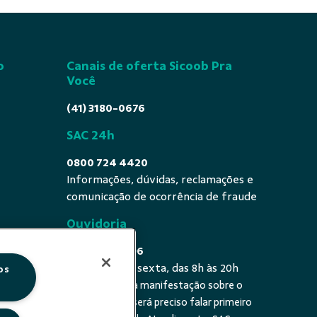
o
Canais de oferta Sicoob Pra
Você
(41) 3180-0676
SAC 24h
0800 724 4420
Informações, dúvidas, reclamações e
comunicação de ocorrência de fraude
Ouvidoria
0800 725 0996
De segunda a sexta, das 8h às 20h
os
É a sua primeira manifestação sobre o
 fala - De
tema? Se sim, será preciso falar primeiro
20h