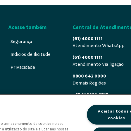
Acesse também
Central de Atendiment
(61) 4000 1111
Segurança
Atendimento WhatsApp
Indícios de Ilicitude
(61) 4000 1111
Atendimento via ligação
Privacidade
0800 642 0000
Demais Regiões
+55 61 3030 6717
Exterior (ligue a cobrar)
Aceitar todos 
0800 940 0458
cookies
Deficientes auditivos ou de
om o armazenamento de cookies no seu
segunda a sexta, das 8h às 
 a utilização do site e ajudar nas nossas