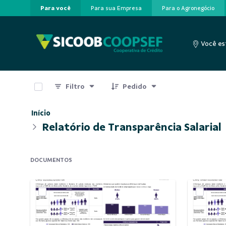
Para você
Para sua Empresa
Para o Agronegócio
Pular para o Conteúdo principal
Você es
0 de 4 Itens selecionados
Filtro
Pedido
Início
Relatório de Transparência Salarial
DOCUMENTOS