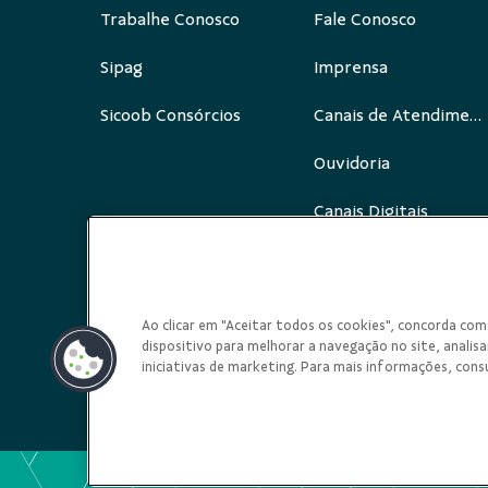
Trabalhe Conosco
Fale Conosco
Sipag
Imprensa
Sicoob Consórcios
Canais de Atendimento
Ouvidoria
Canais Digitais
Redes Sociais
Ao clicar em "Aceitar todos os cookies", concorda c
dispositivo para melhorar a navegação no site, analisar
iniciativas de marketing. Para mais informações, cons