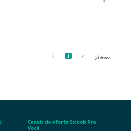
1
2
3
Página
Página
Página
o
Canais de oferta Sicoob Pra
Você