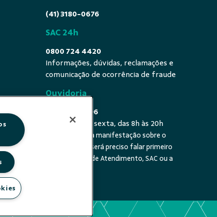
(41) 3180-0676
SAC 24h
0800 724 4420
Informações, dúvidas, reclamações e
comunicação de ocorrência de fraude
Ouvidoria
0800 725 0996
De segunda a sexta, das 8h às 20h
os
É a sua primeira manifestação sobre o
 fala - De
tema? Se sim, será preciso falar primeiro
20h
com a Central de Atendimento, SAC ou a
s
cooperativa.
okies