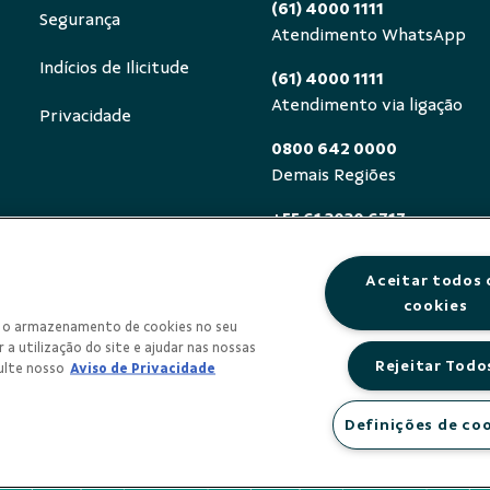
(61) 4000 1111
Segurança
Atendimento WhatsApp
Indícios de Ilicitude
(61) 4000 1111
Atendimento via ligação
Privacidade
0800 642 0000
Demais Regiões
+55 61 3030 6717
Exterior (ligue a cobrar)
Aceitar todos 
0800 940 0458
cookies
Deficientes auditivos ou de
om o armazenamento de cookies no seu
segunda a sexta, das 8h às 
 a utilização do site e ajudar nas nossas
Rejeitar Todo
ulte nosso
Aviso de Privacidade
Definições de co