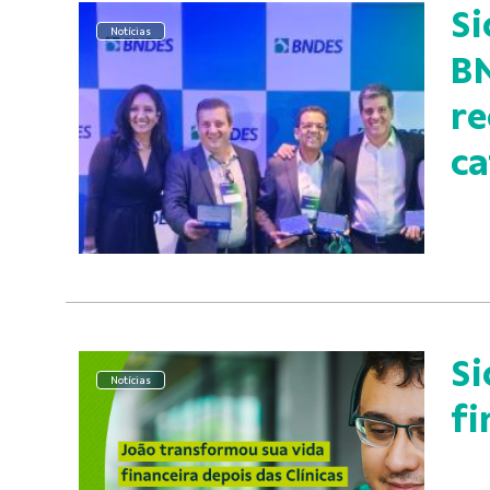
Si
Notícias
B
re
ca
Si
Notícias
fi