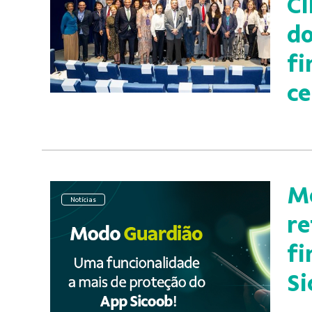
CI
do
fi
ce
Mo
Notícias
re
fi
Si