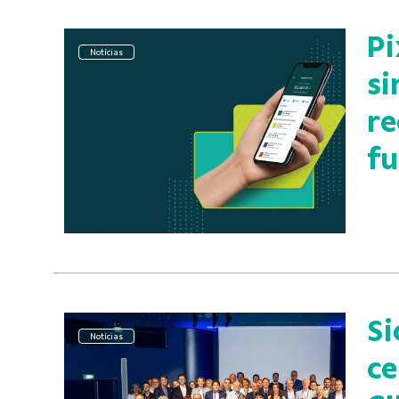
Pi
Notícias
si
re
fu
Si
Notícias
ce