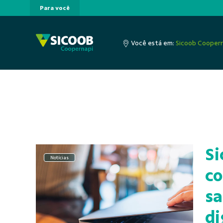
Para você
Pular para o Conteúdo principal
Você está em:
Sicoob Cooper
Si
Notícias
co
sa
di