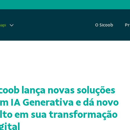
O Sicoob
Pr
napi
coob lança novas soluções
m IA Generativa e dá novo
lto em sua transformação
gital