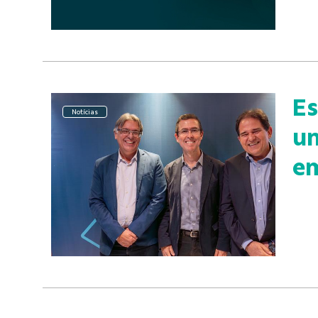
Es
Notícias
un
em