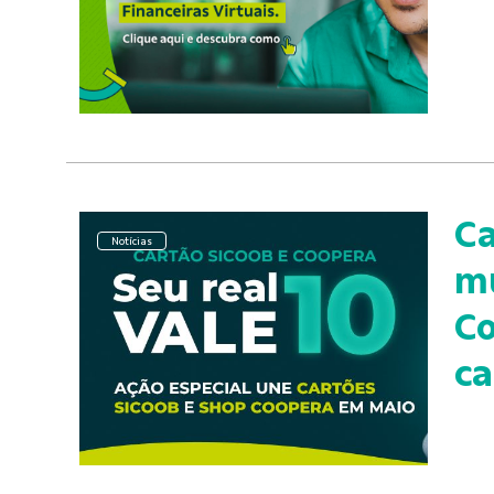
Ca
Notícias
mu
Co
ca