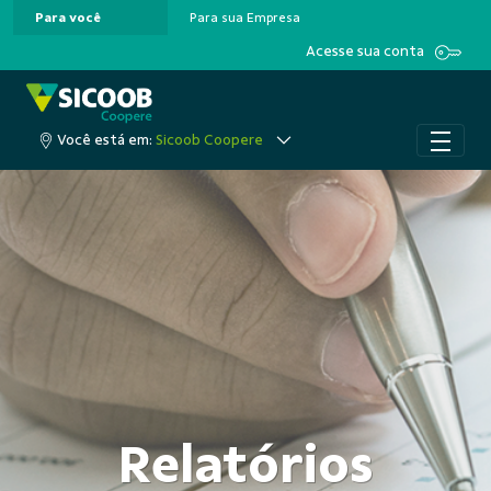
Para você
Para sua Empresa
Pular para o Conteúdo principal
Acesse sua conta
Você está em:
Sicoob Coopere
Relatórios