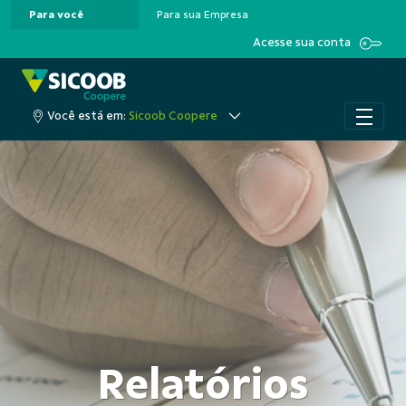
Para você
Para sua Empresa
Pular para o Conteúdo principal
Acesse sua conta
Você está em:
Sicoob Coopere
Relatórios