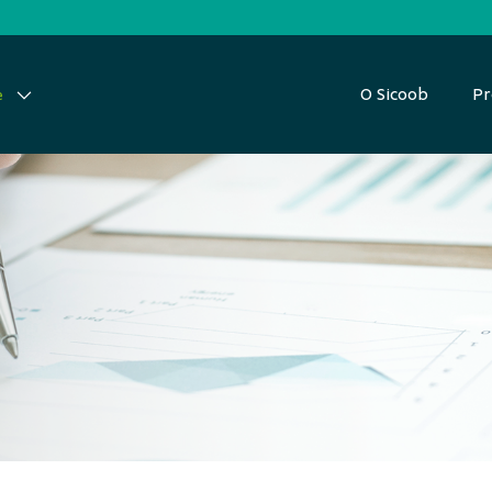
O Sicoob
Pr
e