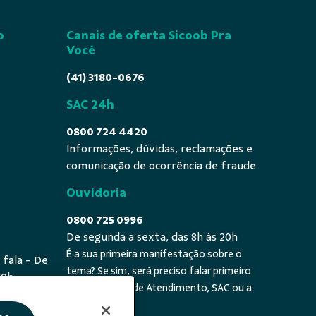
o
Canais de oferta Sicoob Pra
Você
(41) 3180-0676
SAC 24h
0800 724 4420
Informações, dúvidas, reclamações e
comunicação de ocorrência de fraude
Ouvidoria
0800 725 0996
De segunda a sexta, das 8h às 20h
É a sua primeira manifestação sobre o
 fala - De
tema? Se sim, será preciso falar primeiro
20h
com a Central de Atendimento, SAC ou a
cooperativa.