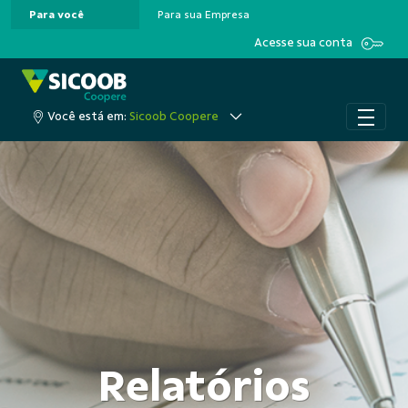
Para você
Para sua Empresa
Pular para o Conteúdo principal
Acesse sua conta
Você está em:
Sicoob Coopere
Relatórios