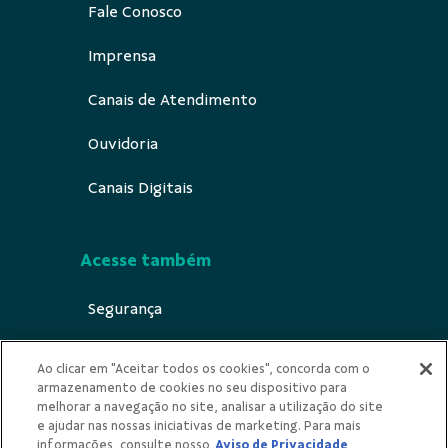
Fale Conosco
Imprensa
Canais de Atendimento
Ouvidoria
Canais Digitais
Acesse também
Segurança
Indícios de Ilícitude
Ao clicar em "Aceitar todos os cookies", concorda com o
armazenamento de cookies no seu dispositivo para
Privacidade
melhorar a navegação no site, analisar a utilização do site
e ajudar nas nossas iniciativas de marketing. Para mais
Urna Ética
informações, consulte nosso
Aviso de Privacidade