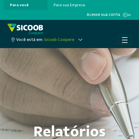
Para você
Para sua Empresa
Pular para o Conteúdo principal
Acesse sua conta
Você está em:
Sicoob Coopere
Relatórios