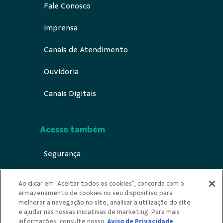
Fale Conosco
Imprensa
Canais de Atendimento
Ouvidoria
Canais Digitais
Acesse também
Segurança
Indícios de Ilícitude
Ao clicar em "Aceitar todos os cookies", concorda com o
armazenamento de cookies no seu dispositivo para
Privacidade
melhorar a navegação no site, analisar a utilização do site
e ajudar nas nossas iniciativas de marketing. Para mais
Urna Ética
informações, consulte nosso
Aviso de Privacidade