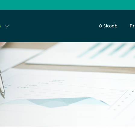
O Sicoob
Pr
e