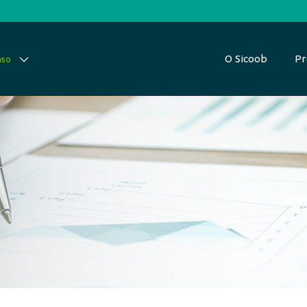
O Sicoob
Pr
aso