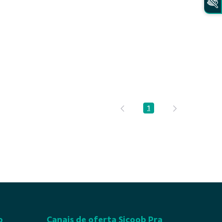
1
Página
o
Canais de oferta Sicoob Pra