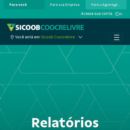
Para você
Para sua Empresa
Para o Agronegócio
Pular para o Conteúdo principal
Acesse sua conta
Você está em:
Sicoob Coocrelivre
Relatórios