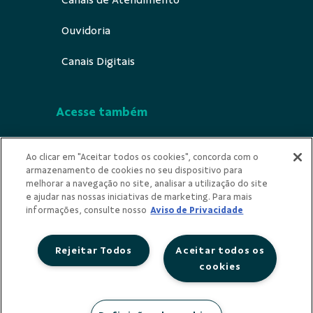
Canais de Atendimento
Ouvidoria
Canais Digitais
Acesse também
Segurança
Ao clicar em "Aceitar todos os cookies", concorda com o
armazenamento de cookies no seu dispositivo para
Indícios de Ilícitude
melhorar a navegação no site, analisar a utilização do site
e ajudar nas nossas iniciativas de marketing. Para mais
Privacidade
informações, consulte nosso
Aviso de Privacidade
Rejeitar Todos
Aceitar todos os
cookies
Redes Sociais