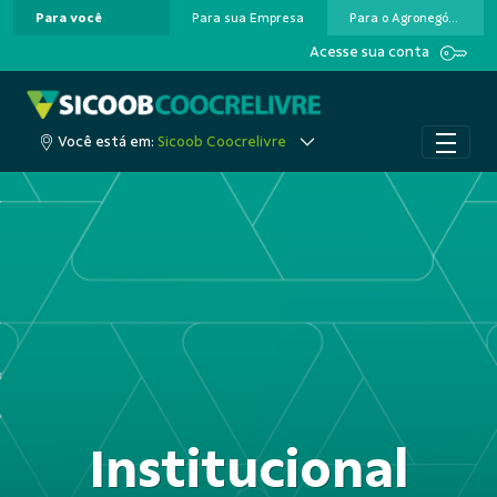
Para você
Para sua Empresa
Para o Agronegócio
Pular para o Conteúdo principal
Acesse sua conta
Você está em:
Sicoob Coocrelivre
Institucional