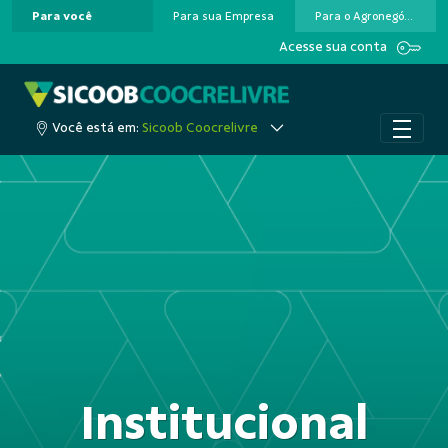
Para você
Para sua Empresa
Para o Agronegócio
Pular para o Conteúdo principal
Acesse sua conta
Você está em:
Sicoob Coocrelivre
Institucional