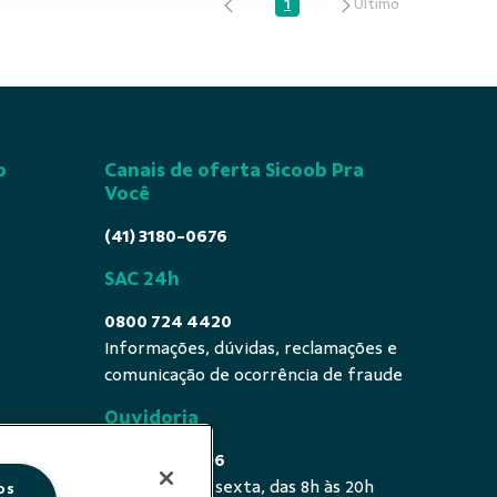
1
Página
o
Canais de oferta Sicoob Pra
Você
(41) 3180-0676
SAC 24h
0800 724 4420
Informações, dúvidas, reclamações e
comunicação de ocorrência de fraude
Ouvidoria
0800 725 0996
De segunda a sexta, das 8h às 20h
os