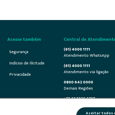
Acesse também
Central de Atendiment
(61) 4000 1111
Segurança
Atendimento WhatsApp
Indícios de Ilícitude
(61) 4000 1111
Atendimento via ligação
Privacidade
0800 642 0000
Demais Regiões
+55 61 3030 6717
Exterior (ligue a cobrar)
Aceitar todos 