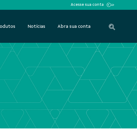
Acesse sua conta
odutos
Notícias
Abra sua conta