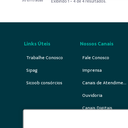
30 Entradas
Exibindo 1 - 4 de 4 resultados.
Links Úteis
Nossos Canais
Trabalhe Conosco
Fale Conosco
Sipag
Imprensa
Sicoob consórcios
Canais de Atendimento
Ouvidoria
Canais Digitais