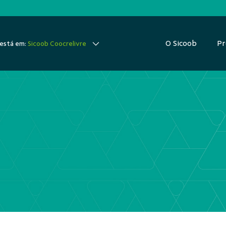
O Sicoob
Pr
está em:
Sicoob Coocrelivre