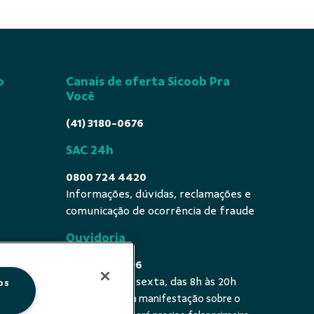
o
Canais de oferta Sicoob Pra
Você
(41) 3180-0676
SAC 24h
0800 724 4420
Informações, dúvidas, reclamações e
comunicação de ocorrência de fraude
Ouvidoria
0800 725 0996
De segunda a sexta, das 8h às 20h
os
É a sua primeira manifestação sobre o
 fala - De