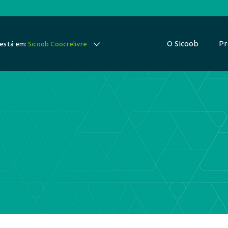
O Sicoob
Pr
está em:
Sicoob Coocrelivre