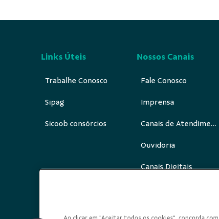
Links Úteis
Nossos Canais
Trabalhe Conosco
Fale Conosco
Sipag
Imprensa
Sicoob consórcios
Canais de Atendimento
Ouvidoria
Canais Digitais
Redes Sociais
Ao clicar em "Aceitar todos os cookies", concorda c