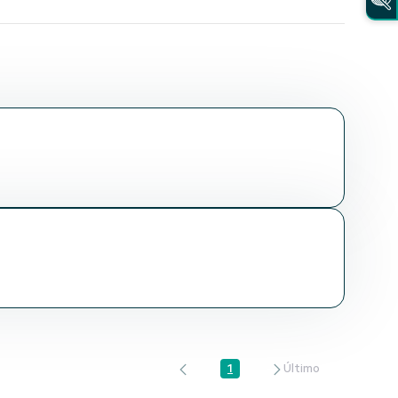
1
Página