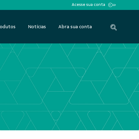
Acesse sua conta
odutos
Notícias
Abra sua conta