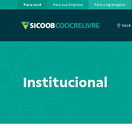
Para você
Para sua Empresa
Para o Agronegócio
Pular para o Conteúdo principal
Você 
Institucional