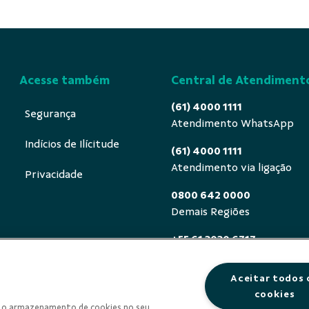
Acesse também
Central de Atendiment
(61) 4000 1111
Segurança
Atendimento WhatsApp
Indícios de Ilícitude
(61) 4000 1111
Atendimento via ligação
Privacidade
0800 642 0000
Demais Regiões
+55 61 3030 6717
Exterior (ligue a cobrar)
Aceitar todos 
0800 940 0458
cookies
Deficientes auditivos ou de
om o armazenamento de cookies no seu