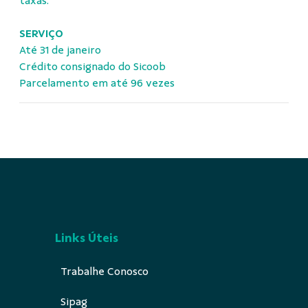
taxas.
SERVIÇO
Até 31 de janeiro
Crédito consignado do Sicoob
Parcelamento em até 96 vezes
Links Úteis
Trabalhe Conosco
Sipag