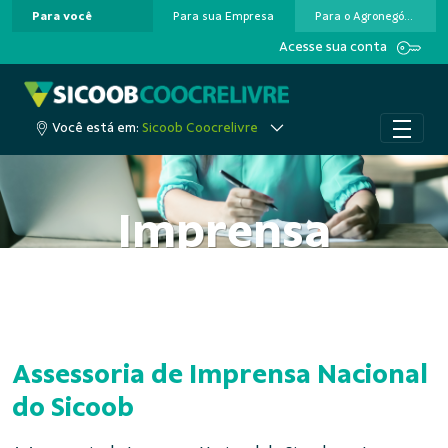
Para você
Para sua Empresa
Para o Agronegócio
Pular para o Conteúdo principal
Acesse sua conta
Você está em:
Sicoob Coocrelivre
Imprensa
Assessoria de Imprensa Nacional
do Sicoob