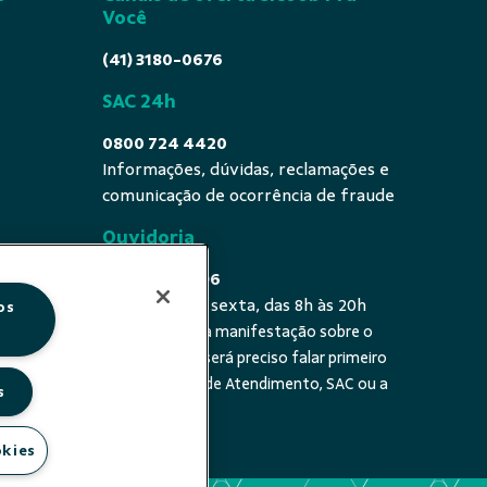
Você
(41) 3180-0676
SAC 24h
0800 724 4420
Informações, dúvidas, reclamações e
comunicação de ocorrência de fraude
Ouvidoria
0800 725 0996
De segunda a sexta, das 8h às 20h
os
É a sua primeira manifestação sobre o
 fala - De
tema? Se sim, será preciso falar primeiro
20h
com a Central de Atendimento, SAC ou a
s
cooperativa.
okies