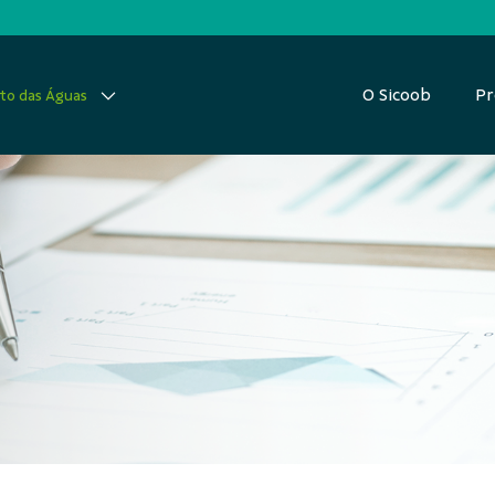
O Sicoob
Pr
ito das Águas