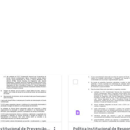
Política Institucional de Prevenção à Lavagem de Dinheiro e ao Financiamento (1).pdf