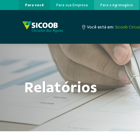
Para você
Para sua Empresa
Para o Agronegócio
Pular para o Conteúdo principal
Você está em:
Sicoob Circu
Relatórios