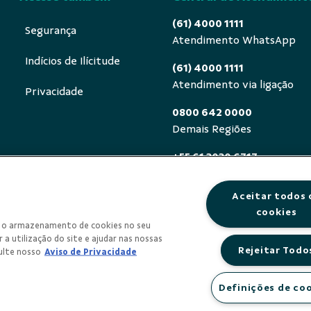
(61) 4000 1111
Segurança
Atendimento WhatsApp
Indícios de Ilícitude
(61) 4000 1111
Atendimento via ligação
Privacidade
0800 642 0000
Demais Regiões
+55 61 3030 6717
Exterior (ligue a cobrar)
Aceitar todos 
0800 940 0458
cookies
Deficientes auditivos ou de
om o armazenamento de cookies no seu
segunda a sexta, das 8h às 
 a utilização do site e ajudar nas nossas
Rejeitar Todo
ulte nosso
Aviso de Privacidade
Definições de co