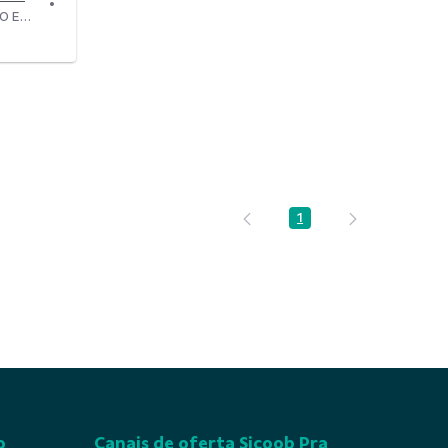
Modificado há 3 Anos por BRUNO EDUARDO BERTOLO CANCHERINI.
1
Página
o
Canais de oferta Sicoob Pra